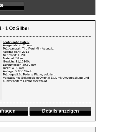
te
- 1 Oz Silber
Technische Daten:
Ausgabeland: Tuvalu
Prägeanstalt: The PerthMint Australia
Ausgabejahr: 2014
Nennwert: 1 TVD
Material: Silber
Gewicht: 31,10300g
Durchmesser: 40,60 mm
Dicke: 4,00 mm
Auflage: 5.000 Stück
Prägequalität: Polierte Platte, coloriert
Verpackung: Gekapselt im Original-Etui, mit Umverpackung und
nummeriertem Echtheitszertifikat
fragen
Details anzeigen