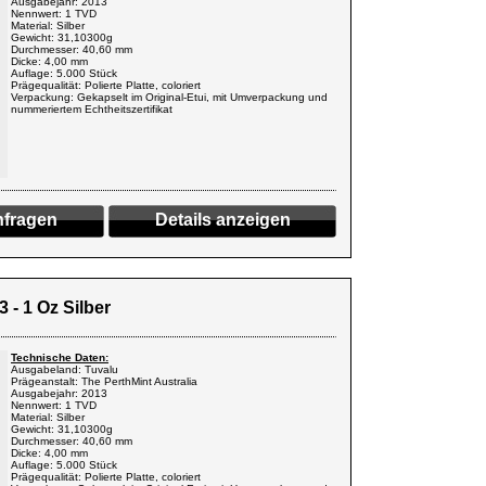
Ausgabejahr: 2013
Nennwert: 1 TVD
Material: Silber
Gewicht: 31,10300g
Durchmesser: 40,60 mm
Dicke: 4,00 mm
Auflage: 5.000 Stück
Prägequalität: Polierte Platte, coloriert
Verpackung: Gekapselt im Original-Etui, mit Umverpackung und
nummeriertem Echtheitszertifikat
fragen
Details anzeigen
 - 1 Oz Silber
Technische Daten:
Ausgabeland: Tuvalu
Prägeanstalt: The PerthMint Australia
Ausgabejahr: 2013
Nennwert: 1 TVD
Material: Silber
Gewicht: 31,10300g
Durchmesser: 40,60 mm
Dicke: 4,00 mm
Auflage: 5.000 Stück
Prägequalität: Polierte Platte, coloriert