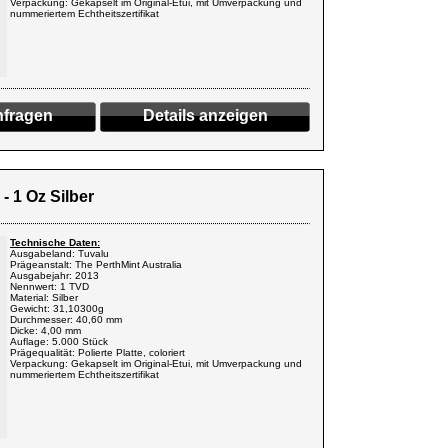
Verpackung: Gekapselt im Original-Etui, mit Umverpackung und
nummeriertem Echtheitszertifikat
fragen
Details anzeigen
- 1 Oz Silber
Technische Daten:
Ausgabeland: Tuvalu
Prägeanstalt: The PerthMint Australia
Ausgabejahr: 2013
Nennwert: 1 TVD
Material: Silber
Gewicht: 31,10300g
Durchmesser: 40,60 mm
Dicke: 4,00 mm
Auflage: 5.000 Stück
Prägequalität: Polierte Platte, coloriert
Verpackung: Gekapselt im Original-Etui, mit Umverpackung und
nummeriertem Echtheitszertifikat