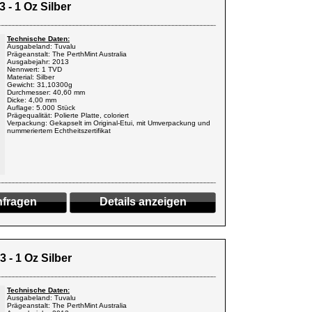
 - 1 Oz Silber
Technische Daten:
Ausgabeland: Tuvalu
Prägeanstalt: The PerthMint Australia
Ausgabejahr: 2013
Nennwert: 1 TVD
Material: Silber
Gewicht: 31,10300g
Durchmesser: 40,60 mm
Dicke: 4,00 mm
Auflage: 5.000 Stück
Prägequalität: Polierte Platte, coloriert
Verpackung: Gekapselt im Original-Etui, mit Umverpackung und
nummeriertem Echtheitszertifikat
fragen
Details anzeigen
 - 1 Oz Silber
Technische Daten:
Ausgabeland: Tuvalu
Prägeanstalt: The PerthMint Australia