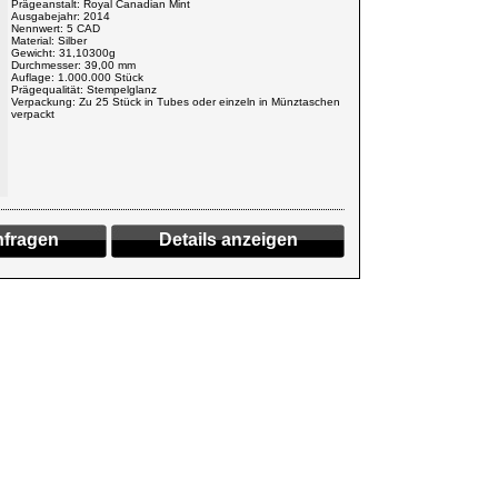
Prägeanstalt: Royal Canadian Mint
Ausgabejahr: 2014
Nennwert: 5 CAD
Material: Silber
Gewicht: 31,10300g
Durchmesser: 39,00 mm
Auflage: 1.000.000 Stück
Prägequalität: Stempelglanz
Verpackung: Zu 25 Stück in Tubes oder einzeln in Münztaschen
verpackt
fragen
Details anzeigen