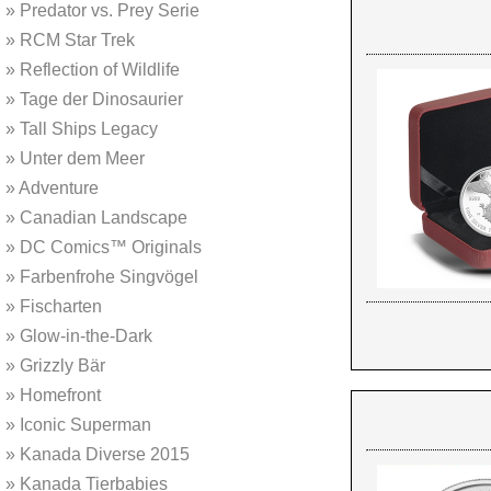
»
Predator vs. Prey Serie
»
RCM Star Trek
»
Reflection of Wildlife
»
Tage der Dinosaurier
»
Tall Ships Legacy
»
Unter dem Meer
»
Adventure
»
Canadian Landscape
»
DC Comics™ Originals
»
Farbenfrohe Singvögel
»
Fischarten
»
Glow-in-the-Dark
»
Grizzly Bär
»
Homefront
»
Iconic Superman
»
Kanada Diverse 2015
»
Kanada Tierbabies