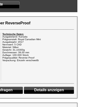
te
ber ReverseProof
Technische Daten:
Ausgabeland: Kanada
Prägeanstalt: Royal Canadian Mint
Ausgabejahr: 2017
Nennwert: 5 CAD
Material: Silber
Gewicht: 31,10300g
Durchmesser: 39,00 mm
Auflage: 100.000 Stück
Prägequalität: Reverse Proof
Verpackung: Einzeln verschweißt
fragen
Details anzeigen