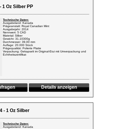
 1 Oz Silber PP
Technische Daten:
Ausgabeland: Kanada
Prägeanstalt: Royal Canadian Mint
Ausgabejahr: 2014
Nennwert: 5 CAD
Material: Silber
Gewicht: 31,10300g
Durchmesser: 39,00 mm
Auflage: 20.000 Stück
Prägequalität: Polierte Platte
Verpackung: Gekapselt im Original-Etui mit Umverpackung und
Echtheitszertifikat
fragen
Details anzeigen
 - 1 Oz Silber
Technische Daten:
Ausgabeland: Kanada