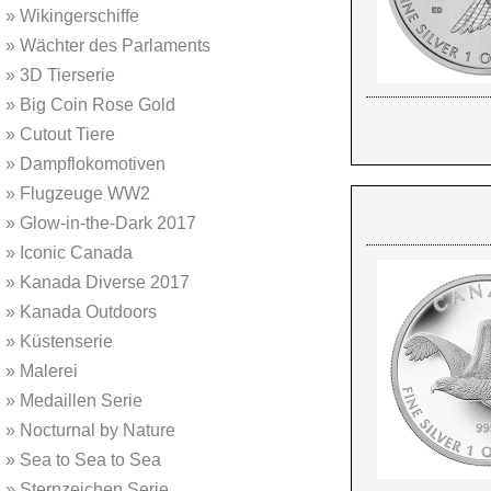
»
Wikingerschiffe
»
Wächter des Parlaments
»
3D Tierserie
»
Big Coin Rose Gold
»
Cutout Tiere
»
Dampflokomotiven
»
Flugzeuge WW2
»
Glow-in-the-Dark 2017
»
Iconic Canada
»
Kanada Diverse 2017
»
Kanada Outdoors
»
Küstenserie
»
Malerei
»
Medaillen Serie
»
Nocturnal by Nature
»
Sea to Sea to Sea
»
Sternzeichen Serie