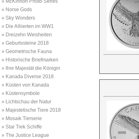
»
McKinnon Photo Series
»
Norse Gods
»
Sky Wonders
»
Die Alliierten im WW1
»
Dreizehn Weisheiten
»
Geburtssteine 2018
»
Geometrische Fauna
»
Historische Briefmarken
»
Ihre Majestät die Königin
»
Kanada Diverse 2018
»
Küsten von Kanada
»
Küstensymbole
»
Lichtschau der Natur
»
Majestetische Tiere 2018
»
Mosaik Tierserie
»
Star Trek Schiffe
»
The Justice League