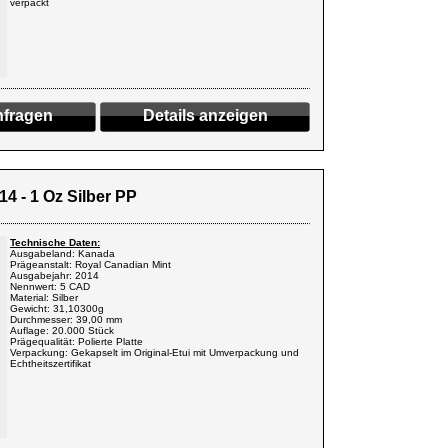
verpackt
fragen
Details anzeigen
4 - 1 Oz Silber PP
Technische Daten:
Ausgabeland: Kanada
Prägeanstalt: Royal Canadian Mint
Ausgabejahr: 2014
Nennwert: 5 CAD
Material: Silber
Gewicht: 31,10300g
Durchmesser: 39,00 mm
Auflage: 20.000 Stück
Prägequalität: Polierte Platte
Verpackung: Gekapselt im Original-Etui mit Umverpackung und
Echtheitszertifikat