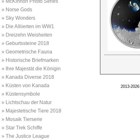
»
McKinnon Photo Series
»
Norse Gods
»
Sky Wonders
»
Die Alliierten im WW1
»
Dreizehn Weisheiten
»
Geburtssteine 2018
»
Geometrische Fauna
»
Historische Briefmarken
»
Ihre Majestät die Königin
»
Kanada Diverse 2018
»
Küsten von Kanada
2013-2026
»
Küstensymbole
»
Lichtschau der Natur
»
Majestetische Tiere 2018
»
Mosaik Tierserie
»
Star Trek Schiffe
»
The Justice League