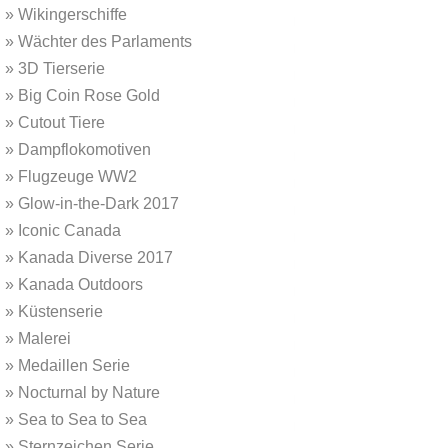
»
Wikingerschiffe
»
Wächter des Parlaments
»
3D Tierserie
»
Big Coin Rose Gold
»
Cutout Tiere
»
Dampflokomotiven
»
Flugzeuge WW2
»
Glow-in-the-Dark 2017
»
Iconic Canada
»
Kanada Diverse 2017
»
Kanada Outdoors
»
Küstenserie
»
Malerei
»
Medaillen Serie
»
Nocturnal by Nature
»
Sea to Sea to Sea
»
Sternzeichen Serie