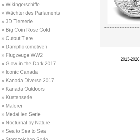
»
Wikingerschiffe
»
Wächter des Parlaments
»
3D Tierserie
»
Big Coin Rose Gold
»
Cutout Tiere
»
Dampflokomotiven
»
Flugzeuge WW2
2013-2026
»
Glow-in-the-Dark 2017
»
Iconic Canada
»
Kanada Diverse 2017
»
Kanada Outdoors
»
Küstenserie
»
Malerei
»
Medaillen Serie
»
Nocturnal by Nature
»
Sea to Sea to Sea
»
Sternzeichen Serie