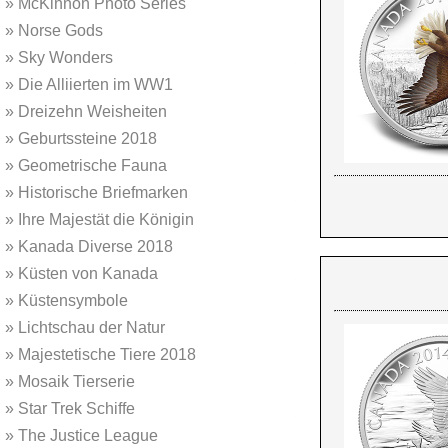
»
McKinnon Photo Series
»
Norse Gods
»
Sky Wonders
»
Die Alliierten im WW1
»
Dreizehn Weisheiten
»
Geburtssteine 2018
»
Geometrische Fauna
»
Historische Briefmarken
»
Ihre Majestät die Königin
»
Kanada Diverse 2018
»
Küsten von Kanada
»
Küstensymbole
»
Lichtschau der Natur
»
Majestetische Tiere 2018
»
Mosaik Tierserie
»
Star Trek Schiffe
»
The Justice League