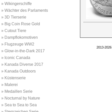
»
Wikingerschiffe
»
Wächter des Parlaments
»
3D Tierserie
»
Big Coin Rose Gold
»
Cutout Tiere
»
Dampflokomotiven
»
Flugzeuge WW2
2013-2026
»
Glow-in-the-Dark 2017
»
Iconic Canada
»
Kanada Diverse 2017
»
Kanada Outdoors
»
Küstenserie
»
Malerei
»
Medaillen Serie
»
Nocturnal by Nature
»
Sea to Sea to Sea
»
Sternzeichen Serie