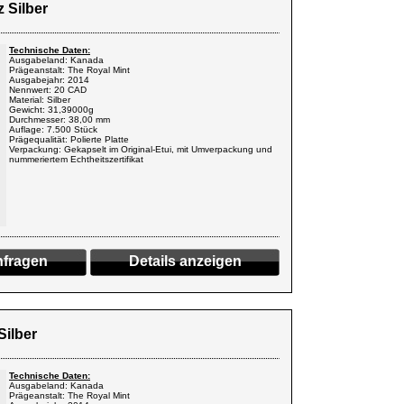
 Silber
Technische Daten:
Ausgabeland: Kanada
Prägeanstalt: The Royal Mint
Ausgabejahr: 2014
Nennwert: 20 CAD
Material: Silber
Gewicht: 31,39000g
Durchmesser: 38,00 mm
Auflage: 7.500 Stück
Prägequalität: Polierte Platte
Verpackung: Gekapselt im Original-Etui, mit Umverpackung und
nummeriertem Echtheitszertifikat
fragen
Details anzeigen
Silber
Technische Daten:
Ausgabeland: Kanada
Prägeanstalt: The Royal Mint