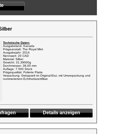
te
Silber
Technische Daten:
Ausgabeland: Kanada
Prägeanstalt: The Royal Mint
Ausgabejahr: 2014
Nennwert: 20 CAD
Material: Silber
Gewicht: 31,39000g
Durchmesser: 38,00 mm
Auflage: 7.500 Stück
Prägequalität: Polierte Platte
Verpackung: Gekapselt im Original-Etui, mit Umverpackung und
nummeriertem Echtheitszertifikat
fragen
Details anzeigen