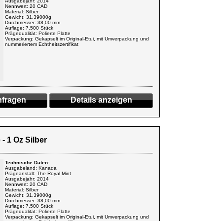
Ausgabejahr: 2014
Nennwert: 20 CAD
Material: Silber
Gewicht: 31,39000g
Durchmesser: 38,00 mm
Auflage: 7.500 Stück
Prägequalität: Polierte Platte
Verpackung: Gekapselt im Original-Etui, mit Umverpackung und
nummeriertem Echtheitszertifikat
fragen
Details anzeigen
- 1 Oz Silber
Technische Daten:
Ausgabeland: Kanada
Prägeanstalt: The Royal Mint
Ausgabejahr: 2014
Nennwert: 20 CAD
Material: Silber
Gewicht: 31,39000g
Durchmesser: 38,00 mm
Auflage: 7.500 Stück
Prägequalität: Polierte Platte
Verpackung: Gekapselt im Original-Etui, mit Umverpackung und