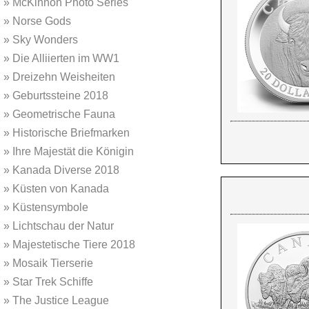
»
McKinnon Photo Series
»
Norse Gods
»
Sky Wonders
»
Die Alliierten im WW1
»
Dreizehn Weisheiten
»
Geburtssteine 2018
»
Geometrische Fauna
»
Historische Briefmarken
»
Ihre Majestät die Königin
»
Kanada Diverse 2018
»
Küsten von Kanada
»
Küstensymbole
»
Lichtschau der Natur
»
Majestetische Tiere 2018
»
Mosaik Tierserie
»
Star Trek Schiffe
»
The Justice League